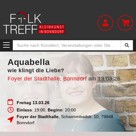
Toggle
navigation
Aquabella
wie klingt die Liebe?
Foyer der Stadthalle, Bonndorf
am 13.03.26
Freitag 13.03.26
Einlass
: 19:00,
Beginn
: 20:00
Foyer der Stadthalle
,
Schwimmbadstr. 10
,
79848
Bonndorf