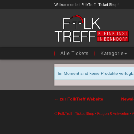
Willkommen bei FolkTreff - Ticket Shop!
Alle Tickets
Kategorie
Im Moment sind keine Produkte verfügba
← zur FolkTreff Website
Newsle
© FolkTreff - Ticket Shop •
Fragen & Antworten
•