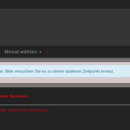
Monat wählen
r. Bitte versuchen Sie es zu einem späteren Zeitpunkt erneut.
tter Bestellen
AGB
•
Datenschutz
•
Impressum