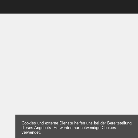
Cookies und externe Dienste helfen uns bei der Bereitstellung
dieses Angebots. Es werden nur notwendige Cookies
verwendet.